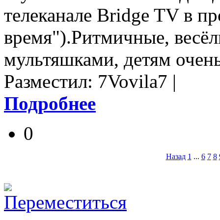
телеканале Bridge TV в пр
время").Ритмичные, весё
мультяшками, детям очень
Разместил: 7Vovila7 |
Подробнее
0
Назад
1
...
6
7
8