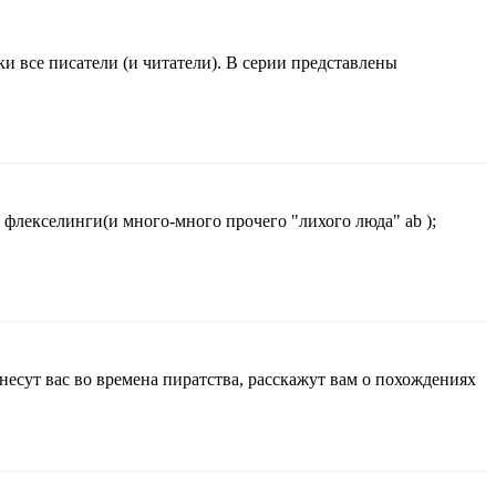
 все писатели (и читатели). В серии представлены
 флекселинги(и много-много прочего "лихого люда" ab );
есут вас во времена пиратства, расскажут вам о похождениях