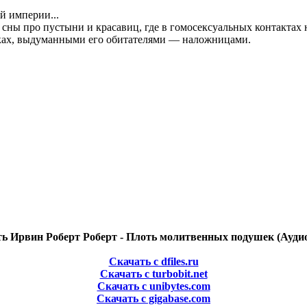
й империи...
 сны про пустыни и красавиц, где в гомосексуальных контактах 
азках, выдуманными его обитателями — наложницами.
ь Ирвин Роберт Роберт - Плоть молитвенных подушек (Ауди
Скачать с dfiles.ru
Скачать с turbobit.net
Скачать с unibytes.com
Скачать с gigabase.com