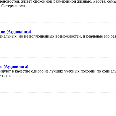
новостей, живет спокойной размеренной жизнью. Работа, семья,
Остерманом». ...
сок (Аудиокнига)
циальных, но не воплощенных возможностей, и реальные его резу
я (Аудиокнига)
ндуют в качестве одного из лучших учебных пособий по социал
 психологи. ...