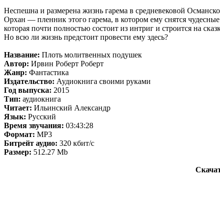
Неспешна и размерена жизнь гарема в средневековой Османско
Орхан — пленник этого гарема, в котором ему снятся чудесные
которая почти полностью состоит из интриг и строится на ск
Но всю ли жизнь предстоит провести ему здесь?
Название:
Плоть молитвенных подушек
Автор:
Ирвин Роберт Роберт
Жанр:
Фантастика
Издательство:
Аудиокнига своими руками
Год выпуска:
2015
Тип:
аудиокнига
Читает:
Ильинский Александр
Язык:
Русский
Время звучания:
03:43:28
Формат:
MP3
Битрейт аудио:
320 кбит/c
Размер:
512.27 Mb
Скачат