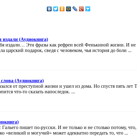
я издали (Аудиокнига)
я издали… Эти фразы как рефрен всей Фенькиной жизни. И не то
ла царский подарок, сведя с человеком, чья история до боли ...
слова (Аудиокнига)
азался от преступной жизни и ушел из дома. Но спустя пять лет Те
ится что-то сказать напоследок. ...
диокнига)
Гальего пишет по-русски. И не только и не столько потому, что
о «великий и могучий» может адекватно передать то, что ...