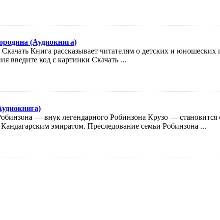
ородина (Аудиокнига)
и Скачать Книга рассказывает читателям о детских и юношески
я введите код с картинки Скачать ...
Аудиокнига)
обинзона — внук легендарного Робинзона Крузо — становится о
Кандагарским эмиратом. Преследование семьи Робинзона ...