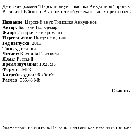
Действие романа "Царский внук Тимошка Анкудинов" происходи
Василия Шуйского. Вы прочтете об увлекательных приключения
Название:
Царский внук Тимошка Анкудинов
Автор:
Балязин Вольдемар
Жанр:
Исторические романы
Издательство:
Нигде не купишь
Год выпуска:
2015
Тип:
аудиокнига
Читает:
Крупина Елизавета
Язык:
Русский
Время звучания:
13:28:35
Формат:
MP3
Битрейт аудио:
96 кбит/c
Размер:
555.48 Mb
Скачать 
Уважаемый посетитель, Вы зашли на сайт как незарегистриров