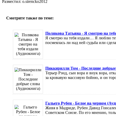
Разместил: o.sirencko2012
Смотрите также по теме:
Полякова Татьяна - Я смотрю на теб
Я смотрю на тебя издали… Я люблю теб
посмеялась ли над ней судьба или сдела
Пиккирилли Том - Последние добрые 
Терьер Рэнд, сын вора и внук вора, отк
за кровавую массовую бойню, и он тороп
Гальего Рубен - Белое на черном (Ау
Живя в Мадриде, Рубен Давид Гонсалес 
Советском Союзе. По его мнению, тольк