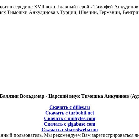
т в середине XVII века. Главный герой - Тимофей Анкудинов, с
х Тимошки Анкудинова в Турции, Швеции, Германии, Венгрии, н
Балязин Вольдемар - Царский внук Тимошка Анкудинов (Ау
Скачать с dfiles.ru
Скачать с turbobit.net
Скачать с unibytes.com
Скачать с gigabase.com
Скачать с share4web.com
анный пользователь. Мы рекомендуем Вам зарегистрироваться ли