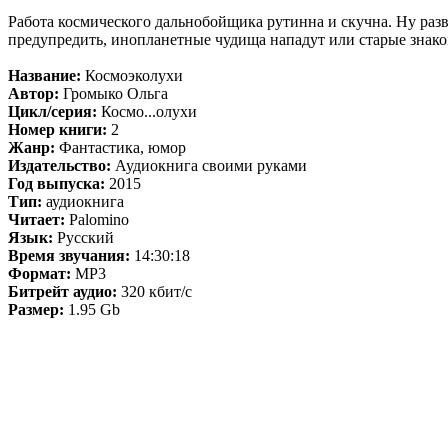
Работа космического дальнобойщика рутинна и скучна. Ну разв
предупредить, инопланетные чудища нападут или старые знаком
Название:
Космоэколухи
Автор:
Громыко Ольга
Цикл/серия:
Космо...олухи
Номер книги:
2
Жанр:
Фантастика, юмор
Издательство:
Аудиокнига своими руками
Год выпуска:
2015
Тип:
аудиокнига
Читает:
Palomino
Язык:
Русский
Время звучания:
14:30:18
Формат:
MP3
Битрейт аудио:
320 кбит/c
Размер:
1.95 Gb