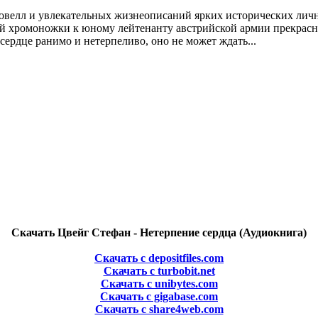
велл и увлекательных жизнеописаний ярких исторических лично
й хромоножки к юному лейтенанту австрийской армии прекрасна 
сердце ранимо и нетерпеливо, оно не может ждать...
Скачать Цвейг Стефан - Нетерпение сердца (Аудиокнига)
Скачать с depositfiles.com
Скачать с turbobit.net
Скачать с unibytes.com
Скачать с gigabase.com
Скачать с share4web.com