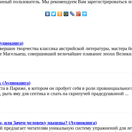
анный пользователь. Мы рекомендуем Вам зарегистрироваться ли
удиокнига)
ершин творчества классика австрийской литературы, мастера б
е Магельаеш, совершивший величайшее плавание эпохи Великих 
ж (Аудиокнига)
а в Париже, в котором он пробует себя в роли провинциального
 рыть яму для септика и спать на скрипучей прадедушкиной ...
ы, или Зачем человеку мышцы? (Аудиокнига)
й предлагает читателям уникальную систему упражнений для ле