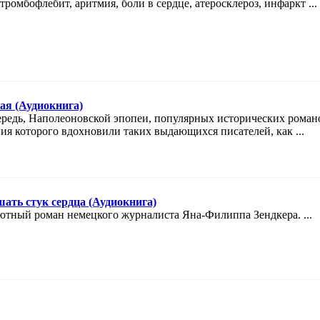
тромбофлебит, аритмия, боли в сердце, атеросклероз, инфаркт ...
ая (Аудиокнига)
ередь, Наполеоновской эпопеи, популярных исторических роман
ия которого вдохновили таких выдающихся писателей, как ...
ать стук сердца (Аудиокнига)
бютный роман немецкого журналиста Яна-Филиппа Зендкера. ...