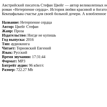
Австрийский писатель Стефан Цвейг — автор великолепных но
роман «Нетерпение сердца». История любви красивой и богато
Кекешфальва счастье для своей больной дочери. А влюбленное 
Название:
Нетерпение сердца
Автор:
Цвейг Стефан
Жанр:
Проза
Издательство:
Нигде не купишь
Год выпуска:
2016
Тип:
аудиокнига
Читает:
Терновский Евгений
Язык:
Русский
Время звучания:
17:31:44
Формат:
MP3
Битрейт аудио:
96 кбит/c
Размер:
722.27 Mb